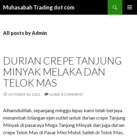
Search
Muhasabah Trading dot com
SKIP
PRIMAR
TO
MENU
CONTENT
All posts by Admin
DURIAN CREPE TANJUNG
MINYAK MELAKA DAN
TELOK MAS
OCTOBER 10, 2022
LEAVE A COMMENT
Alhamdulillah, sepanjang minggu lepas kami telah berjaya
menambah bilangan ejen outlet untuk durian crepe Tanjung
Minyak di pasaraya Mega Tanjung Minyak dan juga durian
crepe Telok Mas di Pasar Mini Mohd. Salleh di Telok Mas,